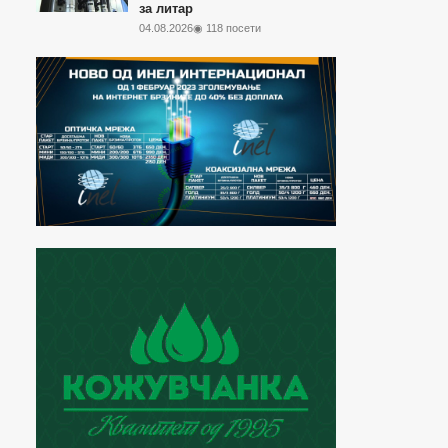
за литар
04.08.2026
◉ 118 посети