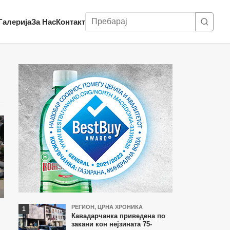
Пребарај
Галерија
За Нас
Контакт
Најчитани
РЕГИОН
,
ЦРНА ХРОНИКА
Кавадарчанка приведена по
и
во
закани кон нејзината 75-