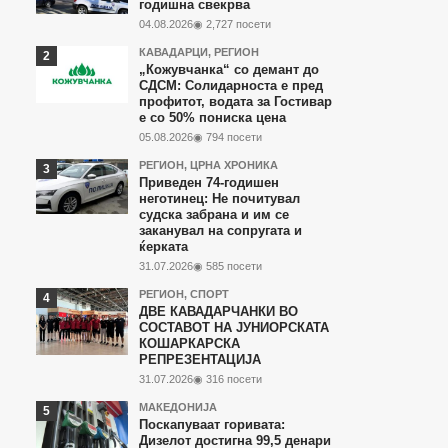
годишна свекрва
последните
04.08.2026
◉ 2,727 посети
7
КАВАДАРЦИ
,
РЕГИОН
дена
„Кожувчанка“ со демант до
СДСМ: Солидарноста е пред
профитот, водата за Гостивар
е со 50% пониска цена
05.08.2026
◉ 794 посети
РЕГИОН
,
ЦРНА ХРОНИКА
Приведен 74-годишен
неготинец: Не почитувал
судска забрана и им се
заканувал на сопругата и
ќерката
31.07.2026
◉ 585 посети
РЕГИОН
,
СПОРТ
ДВЕ КАВАДАРЧАНКИ ВО
СОСТАВОТ НА ЈУНИОРСКАТА
КОШАРКАРСКА
РЕПРЕЗЕНТАЦИЈА
31.07.2026
◉ 316 посети
МАКЕДОНИЈА
Поскапуваат горивата:
Дизелот достигна 99,5 денари