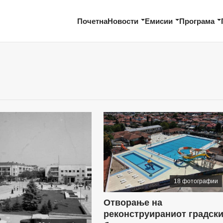
Почетна
Новости
Емисии
Програма
18 фотографии
Отворање на
реконструираниот градск