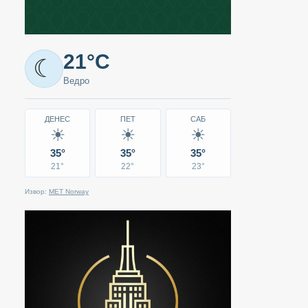
Метео
21°C
☾
-
Ведро
Кавадарци
ДЕНЕС
ПЕТ
САБ
☀
☀
☀
35°
35°
35°
21°
22°
23°
Извор:
MET Norway