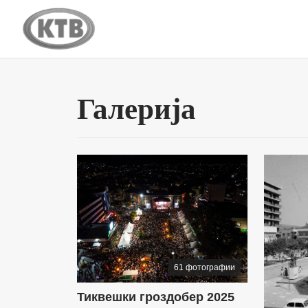
Галерија
61 фотографии
Тиквешки гроздобер 2025