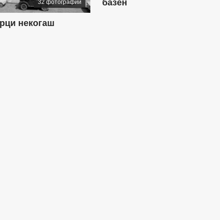
базен
32 фотографии
рци некогаш